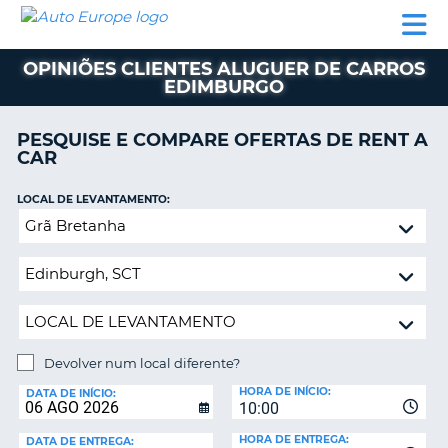
AUTO
ALUGUER
ALUGUER
ALUGUER
EUROPE
DE
DE
DE AUTO-
PARCEIROS
ASSISTÊNCIA
CARROS
CARROS
CARAVANAS
OPINIÕES CLIENTES ALUGUER DE CARROS
EDIMBURGO
ALUGUER
DE
AUTO-
PESQUISE E COMPARE OFERTAS DE RENT A
CARAVANAS
CAR
A
PARCEIROS
LOCAL DE LEVANTAMENTO:
ASSISTÊNCIA
Devolver
VA
num
A
local
MINHA
diferente?
CONTA
GERIR
A
Devolver num local diferente?
MINHA
LOCAL
HORA DE INÍCIO:
DE
DATA DE INÍCIO:
RESERVA
10:00
DEVOLUÇÃO:
PORTUGAL
E?
HORA DE ENTREGA:
DATA DE ENTREGA: