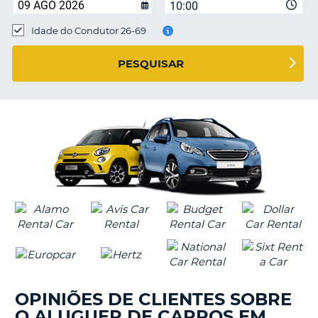
10:00
Idade do Condutor 26-69
S E
PESQUISAR
OPINIÕES DE CLIENTES SOBRE
O ALUGUER DE CARROS EM
V