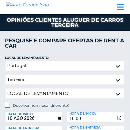
AUTO
ALUGUER
ALUGUER
ALUGUER
EUROPE
DE
DE
DE AUTO-
PARCEIROS
ASSISTÊNCIA
CARROS
CARROS
CARAVANAS
OPINIÕES CLIENTES ALUGUER DE CARROS
TERCEIRA
ALUGUER
DE
AUTO-
PESQUISE E COMPARE OFERTAS DE RENT A
CARAVANAS
CAR
A
PARCEIROS
LOCAL DE LEVANTAMENTO:
ASSISTÊNCIA
Devolver
VA
num
A
local
MINHA
diferente?
CONTA
GERIR
A
Devolver num local diferente?
MINHA
LOCAL
HORA DE INÍCIO:
DE
DATA DE INÍCIO:
RESERVA
10:00
DEVOLUÇÃO:
PORTUGAL
E?
HORA DE ENTREGA:
DATA DE ENTREGA: