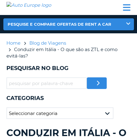
AUTO
ALUGUER
ALUGUER
ALUGUER
EUROPE
DE
DE
DE AUTO-
PARCEIROS
ASSISTÊNCIA
CARROS
CARROS
CARAVANAS
PESQUISE E COMPARE OFERTAS DE RENT A CAR
ALUGUER
DE
AUTO-
Home
Blog de Viagens
CARAVANAS
Conduzir em Itália - O que são as ZTL e como
evitá-las?
A
PARCEIROS
PESQUISAR NO BLOG
ASSISTÊNCIA
VA
A
MINHA
CONTA
CATEGORIAS
GERIR
A
MINHA
RESERVA
CONDUZIR EM ITÁLIA - O
A
PORTUGAL
E?
PROCURAR.........