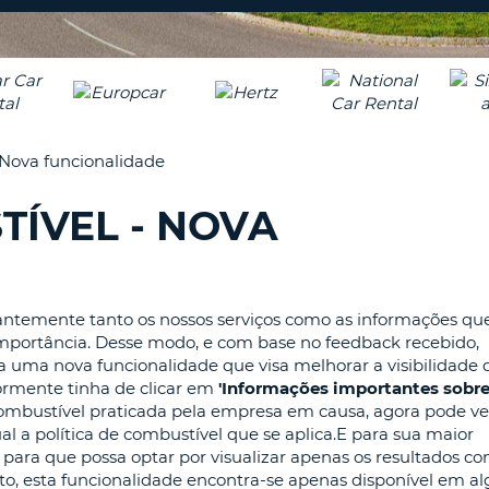
CARACTE
PASSE
PELO
AGÊNC
MENOS
UMA
E
LETRA
ALTERAR
PALAVRA
MAIÚSCU
PASSE
 Nova funcionalidade
PELO
MENOS
TÍVEL - NOVA
CANCEL
UMA
LETRA
MINÚSCU
PELO
antemente tanto os nossos serviços como as informações qu
MENOS
importância. Desse modo, e com base no feedback recebido,
UM
uma nova funcionalidade que visa melhorar a visibilidade 
NÚMERO
iormente tinha de clicar em
'Informações importantes sobre
PELO
e combustível praticada pela empresa em causa, agora pode ve
MENOS
 a política de combustível que se aplica.E para sua maior
UM
 para que possa optar por visualizar apenas os resultados com
CARACTE
o, esta funcionalidade encontra-se apenas disponível em a