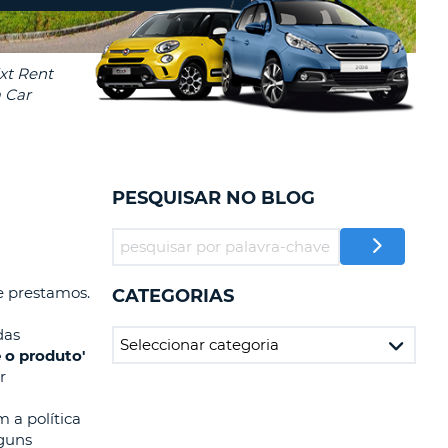
RES
IAS DE VIAGENS E
AFILIADOS
NTRAR AQUI
-
LA
PESQUISAR NO BLOG
LA
e prestamos.
CATEGORIAS
das
 o produto'
r
 a política
R
lguns