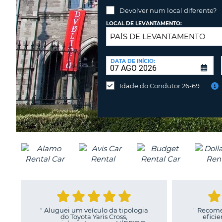
PORTUGAL
Devolver num local diferente?
LOCAL DE LEVANTAMENTO:
LOCAL
DE
DATA DE INÍCIO:
Devolver
DEVOLUÇÃO:
num
Idade do Condutor 26-69
local
diferente?
"
Aluguei um veículo da tipologia
"
Recomen
do Toyota Yaris Cross,
eficie