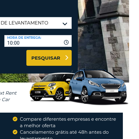
RES
IAS DE VIAGENS E
AFILIADOS
NTRAR AQUI
HORA DE ENTREGA:
-
LA
10:00
PESQUISAR
LA
Compare diferentes empresas e encontre
a melhor oferta
Cancelamento grátis até 48h antes do
"
Tudo ok
"
R
levantamento
MARCO