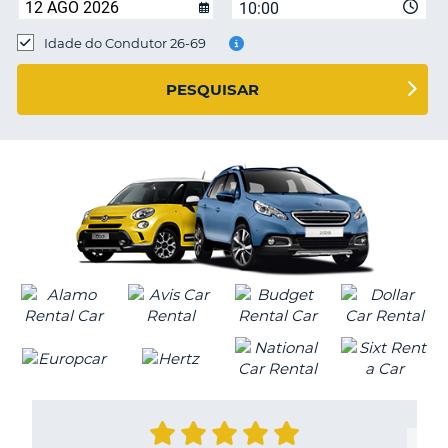
10:00
Idade do Condutor 26-69
S E
PESQUISAR
V