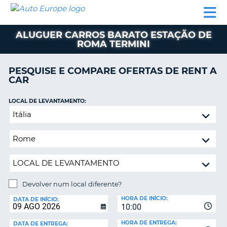
AUTO
ALUGUER
ALUGUER
ALUGUER
EUROPE
DE
DE
DE AUTO-
PARCEIROS
ASSISTÊNCIA
CARROS
CARROS
CARAVANAS
ALUGUER CARROS BARATO ESTAÇÃO DE
ROMA TERMINI
ALUGUER
DE
AUTO-
PESQUISE E COMPARE OFERTAS DE RENT A
CARAVANAS
CAR
A
PARCEIROS
LOCAL DE LEVANTAMENTO:
ASSISTÊNCIA
Devolver
VA
num
A
local
MINHA
diferente?
CONTA
GERIR
A
Devolver num local diferente?
MINHA
LOCAL
HORA DE INÍCIO:
DE
DATA DE INÍCIO:
RESERVA
10:00
DEVOLUÇÃO:
PORTUGAL
E?
HORA DE ENTREGA:
DATA DE ENTREGA: