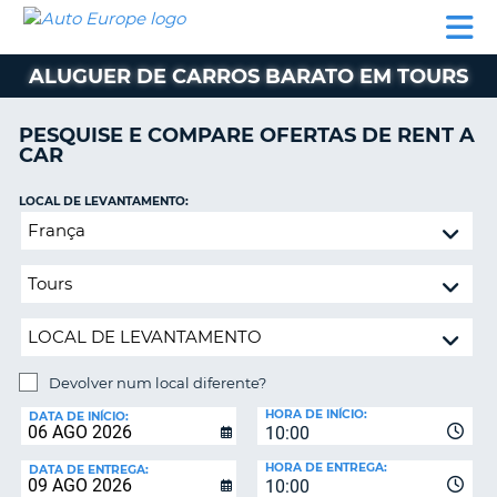
AUTO
ALUGUER
ALUGUER
ALUGUER
EUROPE
DE
DE
DE AUTO-
PARCEIROS
ASSISTÊNCIA
CARROS
CARROS
CARAVANAS
ALUGUER DE CARROS BARATO EM TOURS
ALUGUER
DE
PESQUISE E COMPARE OFERTAS DE RENT A
AUTO-
CAR
CARAVANAS
LOCAL DE LEVANTAMENTO:
A
PARCEIROS
Devolver
ASSISTÊNCIA
num
VA
local
A
diferente?
MINHA
CONTA
GERIR
Devolver num local diferente?
A
LOCAL
MINHA
HORA DE INÍCIO:
DE
DATA DE INÍCIO:
10:00
DEVOLUÇÃO:
RESERVA
HORA DE ENTREGA:
DATA DE ENTREGA:
PORTUGAL
10:00
E?