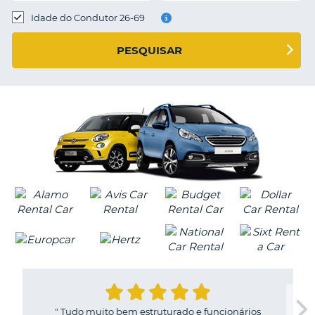
Idade do Condutor 26-69
S E
PESQUISAR
"
Tudo muito bem estruturado e funcionários
V