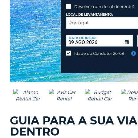
PORTUGAL
Devolver num local diferente?
LOCAL DE LEVANTAMENTO:
LOCAL
DE
DATA DE INÍCIO:
Devolver
DEVOLUÇÃO:
num
Idade do Condutor 26-69
local
diferente?
GUIA PARA A SUA VI
DENTRO