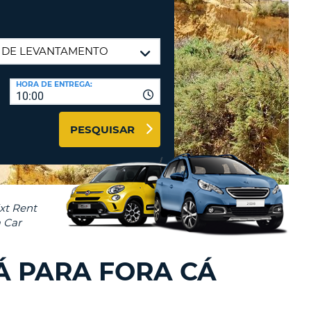
RES
IAS DE VIAGENS E
AFILIADOS
NTRAR AQUI
HORA DE ENTREGA:
-
LA
10:00
PESQUISAR
LA
Á PARA FORA CÁ
R