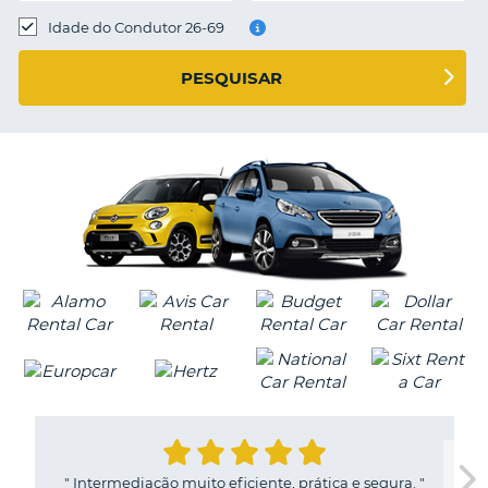
Idade do Condutor 26-69
S E
PESQUISAR
"
Intermediação muito eficiente, prática e segura.
"
V