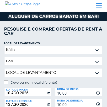
AUTO
ALUGUER
ALUGUER
ALUGUER
EUROPE
DE
DE
DE AUTO-
PARCEIROS
ASSISTÊNCIA
CARROS
CARROS
CARAVANAS
ALUGUER DE CARROS BARATO EM BARI
ALUGUER
DE
PESQUISE E COMPARE OFERTAS DE RENT A
AUTO-
CAR
CARAVANAS
LOCAL DE LEVANTAMENTO:
A
PARCEIROS
Devolver
ASSISTÊNCIA
num
VA
local
A
diferente?
MINHA
CONTA
GERIR
Devolver num local diferente?
A
LOCAL
MINHA
HORA DE INÍCIO:
DE
DATA DE INÍCIO:
10:00
DEVOLUÇÃO:
RESERVA
HORA DE ENTREGA:
DATA DE ENTREGA:
PORTUGAL
10:00
E?