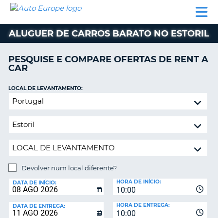
AUTO
ALUGUER
ALUGUER
ALUGUER
EUROPE
DE
DE
DE AUTO-
PARCEIROS
ASSISTÊNCIA
CARROS
CARROS
CARAVANAS
ALUGUER DE CARROS BARATO NO ESTORIL
ALUGUER
DE
PESQUISE E COMPARE OFERTAS DE RENT A
AUTO-
CAR
CARAVANAS
LOCAL DE LEVANTAMENTO:
A
PARCEIROS
Devolver
ASSISTÊNCIA
num
VA
local
A
diferente?
MINHA
CONTA
GERIR
Devolver num local diferente?
A
LOCAL
MINHA
HORA DE INÍCIO:
DE
DATA DE INÍCIO:
10:00
DEVOLUÇÃO:
RESERVA
HORA DE ENTREGA:
DATA DE ENTREGA:
PORTUGAL
10:00
E?