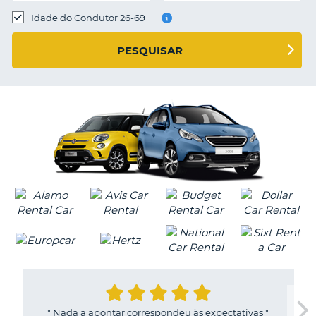
Idade do Condutor 26-69
S E
PESQUISAR
"
Nada a apontar correspondeu às expectativas
"
V