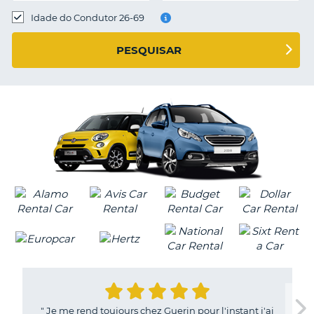
Idade do Condutor 26-69
S E
PESQUISAR
"
Je me rend toujours chez Guerin pour l'instant j'ai
V