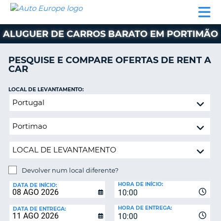
AUTO
ALUGUER
ALUGUER
ALUGUER
EUROPE
DE
DE
DE AUTO-
PARCEIROS
ASSISTÊNCIA
CARROS
CARROS
CARAVANAS
ALUGUER DE CARROS BARATO EM PORTIMÃO
ALUGUER
DE
PESQUISE E COMPARE OFERTAS DE RENT A
AUTO-
CAR
CARAVANAS
LOCAL DE LEVANTAMENTO:
A
PARCEIROS
Devolver
ASSISTÊNCIA
num
VA
local
A
diferente?
MINHA
CONTA
GERIR
Devolver num local diferente?
A
LOCAL
MINHA
HORA DE INÍCIO:
DE
DATA DE INÍCIO:
10:00
DEVOLUÇÃO:
RESERVA
HORA DE ENTREGA:
DATA DE ENTREGA:
PORTUGAL
10:00
E?